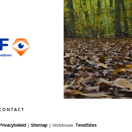
CONTACT
Privacybeleid
|
Sitemap
| Webbouw:
TexelSites