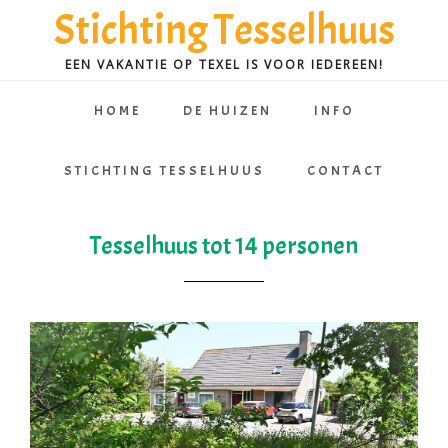
Spring
Door
Stichting Tesselhuus
naar
naar
de
de
EEN VAKANTIE OP TEXEL IS VOOR IEDEREEN!
hoofdnavigatie
hoofd
HOME
DE HUIZEN
INFO
inhoud
STICHTING TESSELHUUS
CONTACT
Tesselhuus tot 14 personen